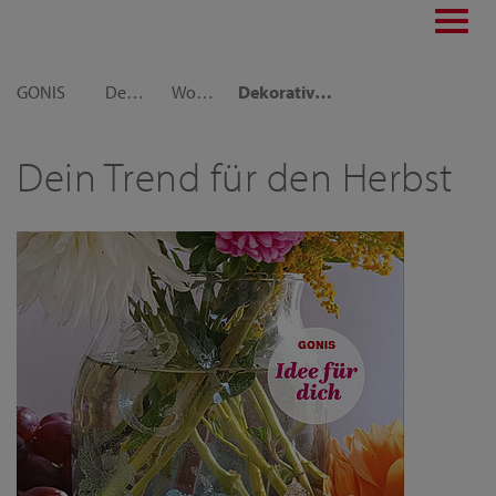
Toggl
navig
GONIS
Dekoideen
Wohnraumdeko
Dekorative Herbstvase
Dein Trend für den Herbst