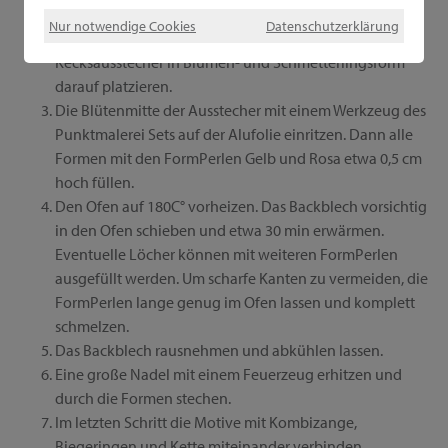
Anhänger auf einem Backblech mit Backpapier legen.
Nur notwendige Cookies
Datenschutzerklärung
Neben der EasyMold ein Stück Alufolie legen und
Kecksausstecher in Blumen- und Schmetterlingsform
darauf platzieren.
Die Blütenmitte der Ausstecher mit einem Werkzeug des
Punktmalerei Sets auf der Alufolie einritzen. Dann alle
Formen mit den FormPerlen Gelb und Rosa etwa 0,5 cm
hoch füllen.
Den Ofen auf 180C° vorheizen. Das Backblech vorsichtig
in den Ofen schieben und etwa 30 min erwärmen.
Eventuelle Löcher können mit weiteren FormPerlen
ausgefüllt werden. Um scharfe Kanten zu vermeiden, die
FormPerlen lange genug im Ofen lassen und komplett
schmelzen.
Das Backblech rausnehmen und abkühlen lassen.
Eine große Nadel mit einem Feuerzeug erhitzen und
durch die Formen stechen.
Im letzten Schritt die Motive mit Kombizange,
Biegeringen und Kette miteinander verbinden.