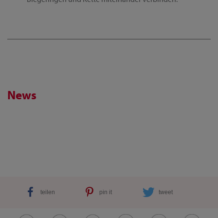
News
teilen
pin it
tweet